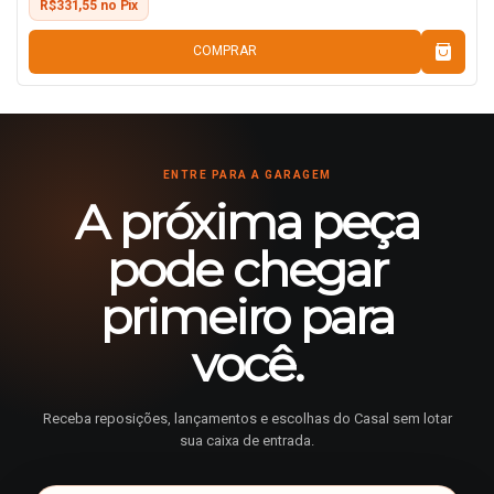
R$331,55 no Pix
COMPRAR
ENTRE PARA A GARAGEM
A próxima peça
pode chegar
primeiro para
você.
Receba reposições, lançamentos e escolhas do Casal sem lotar
sua caixa de entrada.