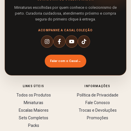
Miniaturas escolhidas por quem conhece o colecionismo de
perto. Curadoria cuidadosa, atendimento próximo e compra
segura do primeiro clique à entrega.
ACOMPANHE A CASAL COLEÇÃO
Falar com o Casal
→
LINKS ÚTEIS
INFORMAÇÕES
Todos os Produtos
Política de Privacidade
Miniaturas
Fale Conosco
Escalas Maiores
Trocas e Devoluções
Sets Completos
Promoções
Packs