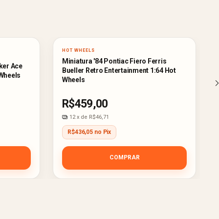
HOT WHEELS
Miniatura '84 Pontiac Fiero Ferris
ker Ace
Bueller Retro Entertainment 1:64 Hot
 Wheels
Wheels
R$459,00
12
x de
R$46,71
R$436,05 no Pix
COMPRAR