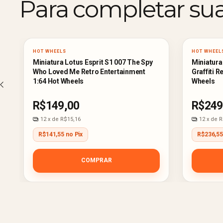
Para completar su
HOT WHEELS
HOT WHEEL
Miniatura Lotus Esprit S1 007 The Spy
Miniatura
Who Loved Me Retro Entertainment
Graffiti R
1:64 Hot Wheels
Wheels
R$149,00
R$249
12
x de
R$15,16
12
x de
R
R$141,55 no Pix
R$236,55
COMPRAR