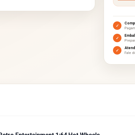
Compr
✓
Pagam
Embal
✓
Prepar
Atend
✓
Fale d
Retro Entertainment 1:64 Hot Wheels