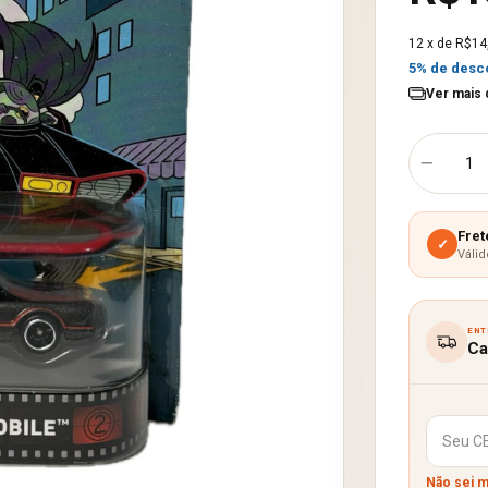
12
x de
R$14
5% de desc
Ver mais 
Fret
✓
Válid
ENT
Ca
Não sei 