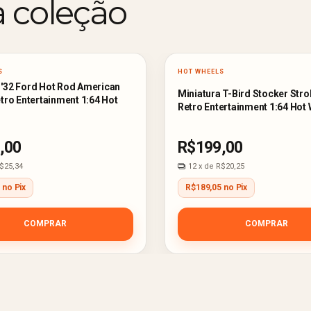
a coleção
S
HOT WHEELS
 '32 Ford Hot Rod American
Miniatura T-Bird Stocker Stro
etro Entertainment 1:64 Hot
Retro Entertainment 1:64 Hot
,00
R$199,00
$25,34
12
x de
R$20,25
 no Pix
R$189,05 no Pix
COMPRAR
COMPRAR