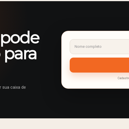
 pode
 para
Cadastre
 sua caixa de