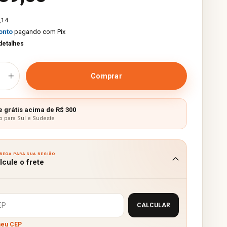
,14
onto
pagando com Pix
detalhes
e grátis acima de R$ 300
o para Sul e Sudeste
REGA PARA SUA REGIÃO
lcule o frete
Alterar CEP
CALCULAR
meu CEP