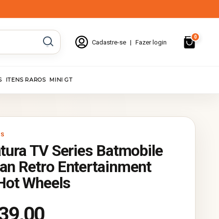
0
Cadastre-se
|
Fazer login
S
ITENS RAROS
MINI GT
LS
tura TV Series Batmobile
an Retro Entertainment
Hot Wheels
39,00