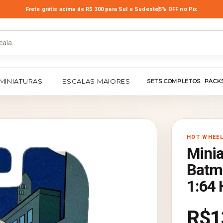
Frete grátis acima de R$ 300
para Sul e Sudeste
5% OFF no Pix
MINIATURAS
ESCALAS MAIORES
SETS COMPLETOS
PACK
HOT WHEE
Minia
Batm
1:64 
R$1