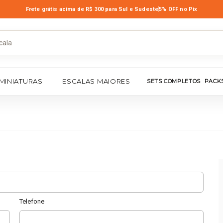
Frete grátis acima de R$ 300
para Sul e Sudeste
5% OFF no Pix
MINIATURAS
ESCALAS MAIORES
SETS COMPLETOS
PACK
Telefone