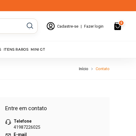
0
Cadastre-se
|
Fazer login
S
ITENS RAROS
MINI GT
Início
Contato
Entre em contato
Telefone
41987226025
E-mail