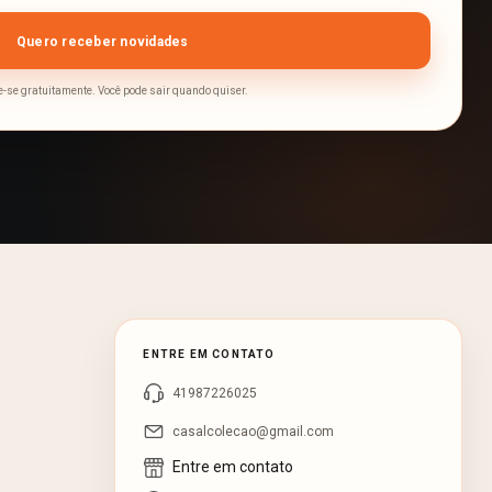
-se gratuitamente. Você pode sair quando quiser.
ENTRE EM CONTATO
41987226025
casalcolecao@gmail.com
Entre em contato