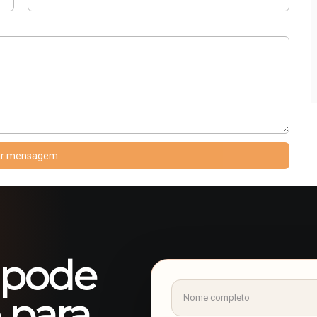
ar mensagem
 pode
 para