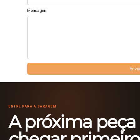
Mensagem
Envi
ENTRE PARA A GARAGEM
A próxima peça
chegar primeiro