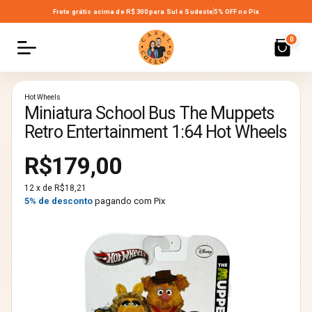
Frete grátis acima de R$ 300
para Sul e Sudeste
5% OFF no Pix
0
Hot Wheels
Miniatura School Bus The Muppets
Retro Entertainment 1:64 Hot Wheels
R$179,00
12
x de
R$18,21
5% de desconto
pagando com Pix