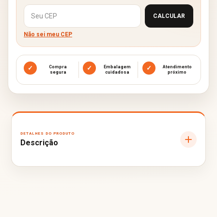
Alterar CEP
CALCULAR
Não sei meu CEP
✓
Compra
✓
Embalagem
✓
Atendimento
segura
cuidadosa
próximo
Descrição