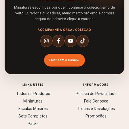
Miniaturas escolhidas por quem conhece o colecionismo de
perto. Curadoria cuidadosa, atendimento próximo e compra
segura do primeiro clique à entrega.
ACOMPANHE A CASAL COLEÇÃO
Falar com o Casal
→
LINKS ÚTEIS
INFORMAÇÕES
Todos os Produtos
Política de Privacidade
Miniaturas
Fale Conosco
Escalas Maiores
Trocas e Devoluções
Sets Completos
Promoções
Packs