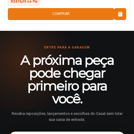
R$474,05 no Pix
COMPRAR
ENTRE PARA A GARAGEM
A próxima peça
pode chegar
primeiro para
você.
Receba reposições, lançamentos e escolhas do Casal sem lotar
sua caixa de entrada.