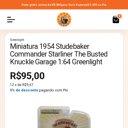
Frete grátis acima de R$ 300
para Sul e Sudeste
5% OFF no Pix
0
Greenlight
Miniatura 1954 Studebaker
Commander Starliner The Busted
Knuckle Garage 1:64 Greenlight
R$95,00
12
x de
R$9,67
5% de desconto
pagando com Pix