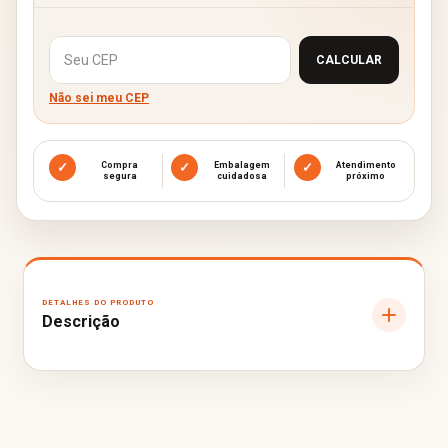
Alterar CEP
CALCULAR
Não sei meu CEP
✓
Compra
✓
Embalagem
✓
Atendimento
segura
cuidadosa
próximo
Descrição