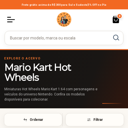
Frete grátis acima de R$ 300
para Sul e Sudeste
5% OFF no Pix
0
EXPLORE O ACERVO
Mario Kart Hot
Wheels
Miniaturas Hot Wheels Mario Kart 1:64 com personagens e
veículos do universo Nintendo. Confira os modelos
disponíveis para colecionar.
Ordenar
Filtrar