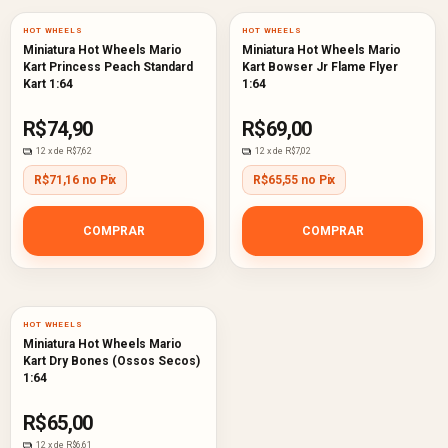
HOT WHEELS
HOT WHEELS
Miniatura Hot Wheels Mario
Miniatura Hot Wheels Mario
Kart Princess Peach Standard
Kart Bowser Jr Flame Flyer
Kart 1:64
1:64
R$74,90
R$69,00
12
x de
R$7,62
12
x de
R$7,02
R$71,16 no Pix
R$65,55 no Pix
COMPRAR
COMPRAR
HOT WHEELS
Miniatura Hot Wheels Mario
Kart Dry Bones (Ossos Secos)
1:64
R$65,00
12
x de
R$6,61