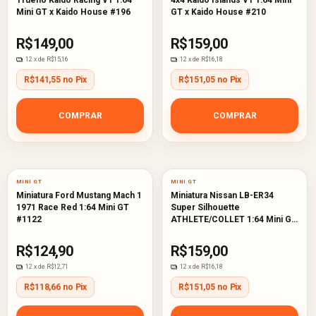
Trueno Kaido Racing V1 1:64
4x4 Kaido Islands V1 1:64 Mini
Mini GT x Kaido House #196
GT x Kaido House #210
R$149,00
R$159,00
12
x de
R$15,16
12
x de
R$16,18
R$141,55 no Pix
R$151,05 no Pix
COMPRAR
COMPRAR
MINI GT
MINI GT
Miniatura Ford Mustang Mach 1
Miniatura Nissan LB-ER34
1971 Race Red 1:64 Mini GT
Super Silhouette
#1122
ATHLETE/COLLET 1:64 Mini GT
#1059
R$124,90
R$159,00
12
x de
R$12,71
12
x de
R$16,18
R$118,66 no Pix
R$151,05 no Pix