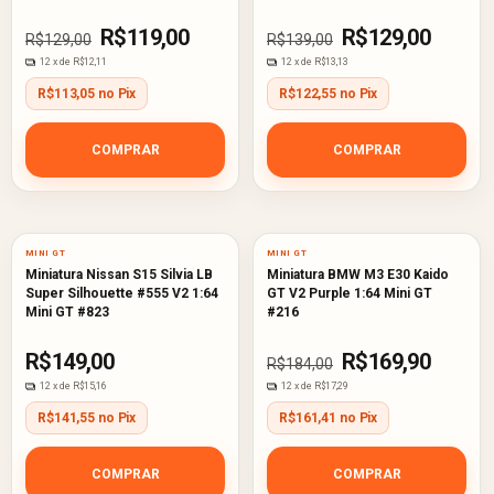
R$119,00
R$129,00
R$129,00
R$139,00
12
x de
R$12,11
12
x de
R$13,13
R$113,05 no Pix
R$122,55 no Pix
COMPRAR
COMPRAR
8
%
MINI GT
MINI GT
OFF
Miniatura Nissan S15 Silvia LB
Miniatura BMW M3 E30 Kaido
Super Silhouette #555 V2 1:64
GT V2 Purple 1:64 Mini GT
Mini GT #823
#216
R$149,00
R$169,90
R$184,00
12
x de
R$15,16
12
x de
R$17,29
R$141,55 no Pix
R$161,41 no Pix
COMPRAR
COMPRAR