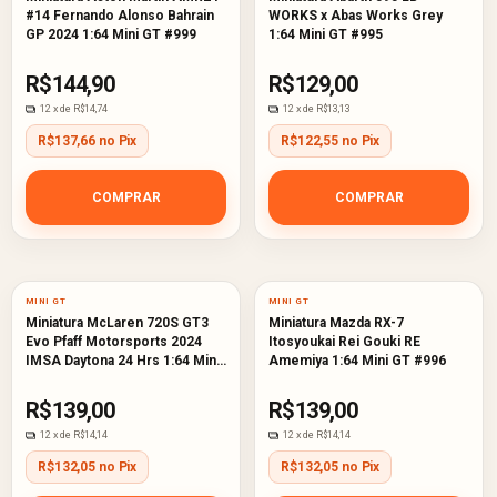
#14 Fernando Alonso Bahrain
WORKS x Abas Works Grey
GP 2024 1:64 Mini GT #999
1:64 Mini GT #995
R$144,90
R$129,00
12
x de
R$14,74
12
x de
R$13,13
R$137,66 no Pix
R$122,55 no Pix
COMPRAR
COMPRAR
MINI GT
MINI GT
Miniatura McLaren 720S GT3
Miniatura Mazda RX-7
Evo Pfaff Motorsports 2024
Itosyoukai Rei Gouki RE
IMSA Daytona 24 Hrs 1:64 Mini
Amemiya 1:64 Mini GT #996
GT #984
R$139,00
R$139,00
12
x de
R$14,14
12
x de
R$14,14
R$132,05 no Pix
R$132,05 no Pix