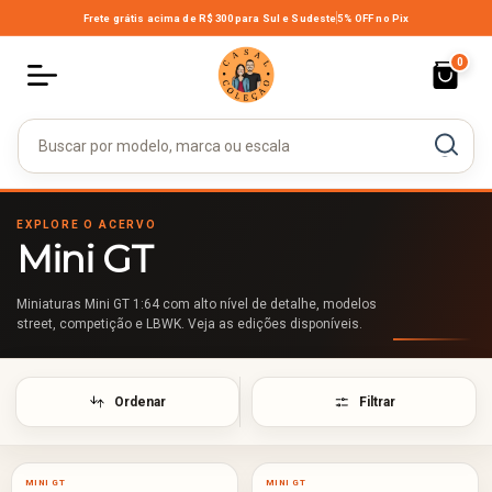
Frete grátis acima de R$ 300
para Sul e Sudeste
5% OFF no Pix
0
EXPLORE O ACERVO
Mini GT
Miniaturas Mini GT 1:64 com alto nível de detalhe, modelos
street, competição e LBWK. Veja as edições disponíveis.
Ordenar
Filtrar
MINI GT
MINI GT