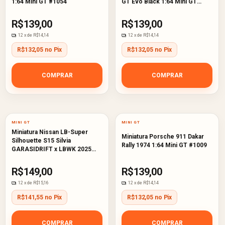
1:64 Mini GT #1054
GT Evo Black 1:64 Mini GT
#1053
R$139,00
R$139,00
12
x de
R$14,14
12
x de
R$14,14
R$132,05 no Pix
R$132,05 no Pix
COMPRAR
COMPRAR
MINI GT
MINI GT
Miniatura Nissan LB-Super
Miniatura Porsche 911 Dakar
Silhouette S15 Silvia
Rally 1974 1:64 Mini GT #1009
GARASIDRIFT x LBWK 2025
1:64 Mini GT #1022
R$149,00
R$139,00
12
x de
R$15,16
12
x de
R$14,14
R$141,55 no Pix
R$132,05 no Pix
COMPRAR
COMPRAR