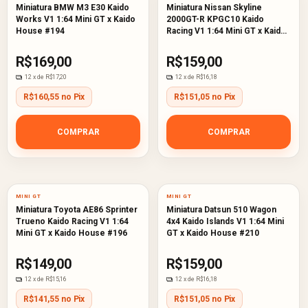
Miniatura BMW M3 E30 Kaido
Miniatura Nissan Skyline
Works V1 1:64 Mini GT x Kaido
2000GT-R KPGC10 Kaido
House #194
Racing V1 1:64 Mini GT x Kaido
House #195
R$169,00
R$159,00
12
x de
R$17,20
12
x de
R$16,18
R$160,55 no Pix
R$151,05 no Pix
COMPRAR
COMPRAR
MINI GT
MINI GT
Miniatura Toyota AE86 Sprinter
Miniatura Datsun 510 Wagon
Trueno Kaido Racing V1 1:64
4x4 Kaido Islands V1 1:64 Mini
Mini GT x Kaido House #196
GT x Kaido House #210
R$149,00
R$159,00
12
x de
R$15,16
12
x de
R$16,18
R$141,55 no Pix
R$151,05 no Pix