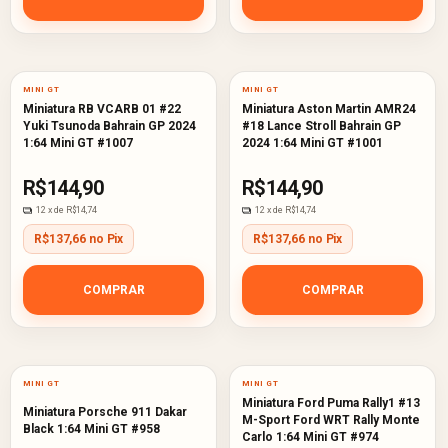
MINI GT
MINI GT
Miniatura RB VCARB 01 #22
Miniatura Aston Martin AMR24
Yuki Tsunoda Bahrain GP 2024
#18 Lance Stroll Bahrain GP
1:64 Mini GT #1007
2024 1:64 Mini GT #1001
R$144,90
R$144,90
12
x de
R$14,74
12
x de
R$14,74
R$137,66 no Pix
R$137,66 no Pix
COMPRAR
COMPRAR
7
%
MINI GT
MINI GT
OFF
Miniatura Ford Puma Rally1 #13
Miniatura Porsche 911 Dakar
M-Sport Ford WRT Rally Monte
Black 1:64 Mini GT #958
Carlo 1:64 Mini GT #974