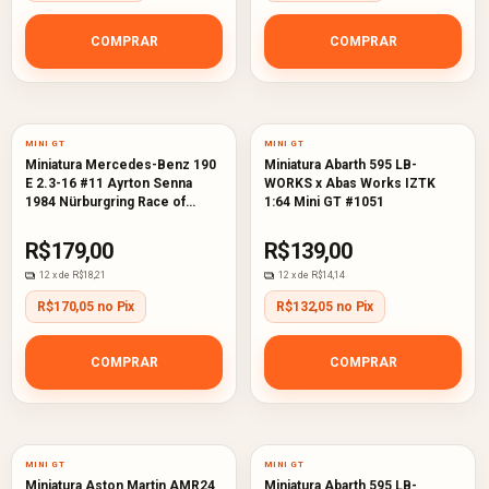
COMPRAR
COMPRAR
MINI GT
MINI GT
Miniatura Mercedes-Benz 190
Miniatura Abarth 595 LB-
E 2.3-16 #11 Ayrton Senna
WORKS x Abas Works IZTK
1984 Nürburgring Race of
1:64 Mini GT #1051
Champions 1:64 Mini GT #1076
R$179,00
R$139,00
12
x de
R$18,21
12
x de
R$14,14
R$170,05 no Pix
R$132,05 no Pix
COMPRAR
COMPRAR
MINI GT
MINI GT
Miniatura Aston Martin AMR24
Miniatura Abarth 595 LB-