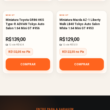
MINI GT
MINI GT
Miniatura Toyota GR86 HKS
Miniatura Mazda AZ-1 Liberty
Type-R ADVAN Tokyo Auto
Walk LB40 Tokyo Auto Salon
Salon 1:64 Mini GT #956
White 1:64 Mini GT #953
R$139,00
R$129,00
12
x de
R$14,14
12
x de
R$13,13
R$132,05 no Pix
R$122,55 no Pix
COMPRAR
COMPRAR
ENTRE PARA A GARAGEM