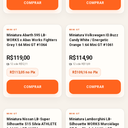
COMPRAR
COMPRAR
MINI GT
MINI GT
Miniatura Abarth 595 LB-
Miniatura Volkswagen ID.Buzz
WORKS x Abas Works Fighters
Candy White / Energetic
Grey 1:64 Mini GT #1064
Orange 1:64 Mini GT #1061
R$119,00
R$114,90
12
x de
R$12,11
12
x de
R$11,69
R$113,05 no Pix
R$109,16 no Pix
COMPRAR
COMPRAR
MINI GT
MINI GT
Miniatura Nissan LB-Super
Miniatura Lamborghini LB-
Silhouette S15 Silvia ATHLETE
Silhouette WORKS Murciélago