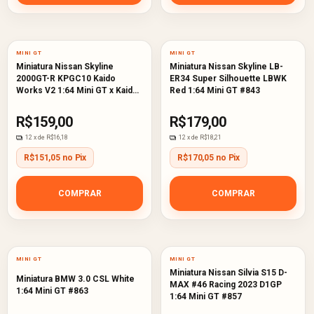
MINI GT
MINI GT
Miniatura Nissan Skyline
Miniatura Nissan Skyline LB-
2000GT-R KPGC10 Kaido
ER34 Super Silhouette LBWK
Works V2 1:64 Mini GT x Kaido
Red 1:64 Mini GT #843
House #211
R$159,00
R$179,00
12
x de
R$16,18
12
x de
R$18,21
R$151,05 no Pix
R$170,05 no Pix
COMPRAR
COMPRAR
MINI GT
MINI GT
Miniatura Nissan Silvia S15 D-
Miniatura BMW 3.0 CSL White
MAX #46 Racing 2023 D1GP
1:64 Mini GT #863
1:64 Mini GT #857